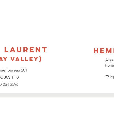
T LAURENT
Hem
ay VALLEY)
​Adre
Hemm
sie, bureau 201
Télé
C J0S 1H0
0-264-3596