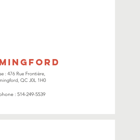
mingford
se : 476 Rue Frontière,
ingford, QC J0L 1H0
phone :
514-249-5539