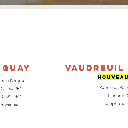
uguay
Vaudreuil
NOUVEAU
oul. d'Anjou,
Adresse : 95 
QC J6J 2R4
Pincourt,
50-691-1444
Téléphone :
@mwcn.ca