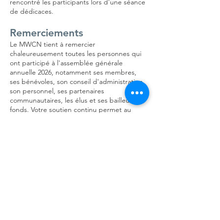
rencontré les participants lors d'une séance
de dédicaces.
Remerciements
Le MWCN tient à remercier
chaleureusement toutes les personnes qui
ont participé à l'assemblée générale
annuelle 2026, notamment ses membres,
ses bénévoles, son conseil d'administration,
son personnel, ses partenaires
communautaires, les élus et ses bailleurs de
fonds. Votre soutien continu permet au
MWCN de poursuivre sa croissance,
d'innover et d'améliorer l'accès aux services
pour la communauté d'expression anglaise
de la Montérégie-Ouest.
Ensemble, nous continuons de bâtir des
communautés plus fortes, plus en santé et
mieux connectées.
Cliquez ici pour accéder au rapport