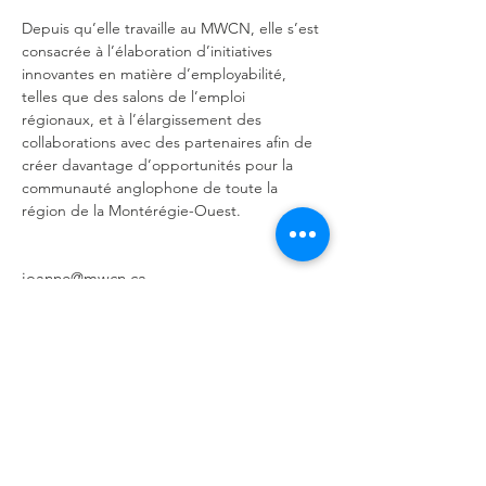
Depuis qu’elle travaille au MWCN, elle s’est 
consacrée à l’élaboration d’initiatives 
innovantes en matière d’employabilité, 
telles que des salons de l’emploi 
régionaux, et à l’élargissement des 
collaborations avec des partenaires afin de 
créer davantage d’opportunités pour la 
communauté anglophone de toute la 
région de la Montérégie-Ouest.
joanne@mwcn.ca
450-691-1444
Nous contacter
253, boul. d'Anjou,
Châteauguay
QC J6J 2R4