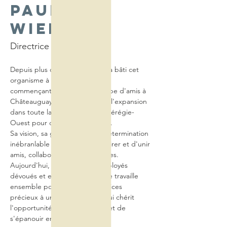
Pauline
Wiedow
Directrice exécutive
Depuis plus de 25 ans, Pauline a bâti cet 
organisme à partir de zéro, en 
commençant par un petit groupe d'amis à 
Châteauguay et en prenant de l'expansion 
dans toute la région de la Montérégie-
Ouest pour desservir cinq MRC.
Sa vision, sa générosité et sa détermination 
inébranlable n'ont cessé d'inspirer et d'unir 
amis, collaborateurs et bénévoles. 
Aujourd'hui, une équipe d'employés 
dévoués et en pleine croissance travaille 
ensemble pour fournir des services 
précieux à une communauté qui chérit 
l'opportunité de se connecter et de 
s'épanouir en anglais.