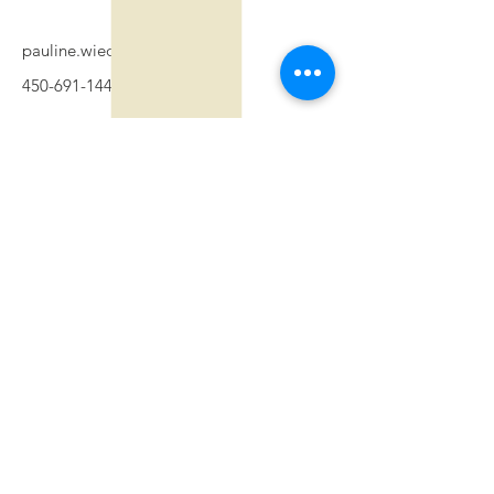
pauline.wiedow@mwcn.ca
450-691-1444
Nous contacter
253, boul. d'Anjou,
Châteauguay
QC J6J 2R4
Téléphone:
450-691-1444
E-mail:
info@mwcn.ca
Se connecter
Politique de
confidentialité
Numéro d'organisme de